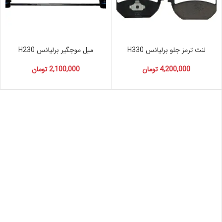
لنت ترمز جلو برلیانس H330
میل موجگیر برلیانس H230
4,200,000
تومان
2,100,000
تومان