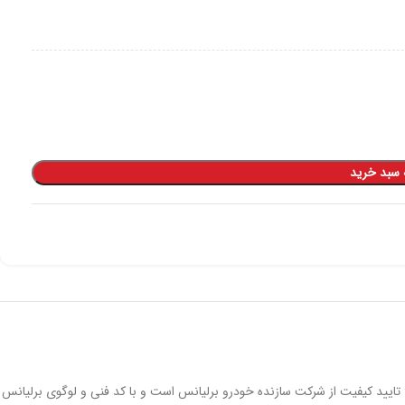
 سبد خرید
رلیانس H230 از قطعات اصلی جلو بندی خودرو است. این محصول وارداتی در کشور چین ساخته می‌شود. بوش طبق کوچک برلیانس h230 دارای تایید کیفیت از شرکت سازنده خودرو برلیانس است و با کد فنی و لوگوی برلیانس