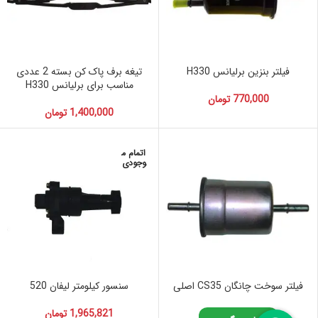
فیلتر بنزین برلیانس H330
تیغه برف پاک کن بسته 2 عددی
مناسب برای برلیانس H330
770,000
تومان
1,400,000
تومان
اتمام م
وجودی
فیلتر سوخت چانگان CS35 اصلی
سنسور کیلومتر لیفان 520
1,965,821
تومان