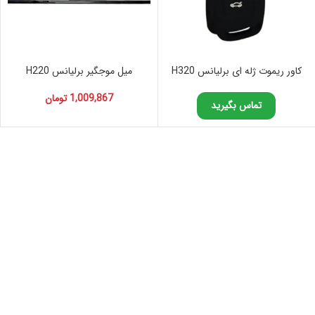
کاور ریموت ژله ای برلیانس H320
میل موجگیر برلیانس H220
1,009,867
تومان
تماس بگیرید