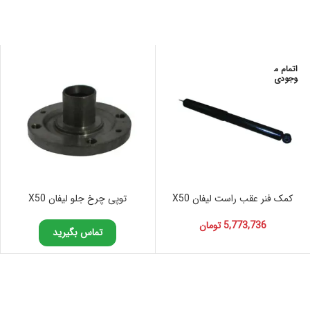
اتمام م
وجودی
کمک فنر عقب راست لیفان X50
توپی چرخ جلو لیفان X50
5,773,736
تومان
تماس بگیرید