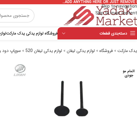
ADD ANYTHING HERE OR JUST REMOVE I
Skip to navigation
Skip to main content
دسته‌بندی قطعات
فروشگاه لوازم یدکی یدک مارکت
لواز
یدک مارکت
»
فروشگاه
»
لوازم یدکی لیفان
»
لوازم یدکی لیفان 520
»
سوپاپ دود و هو
اتمام مو
جودی