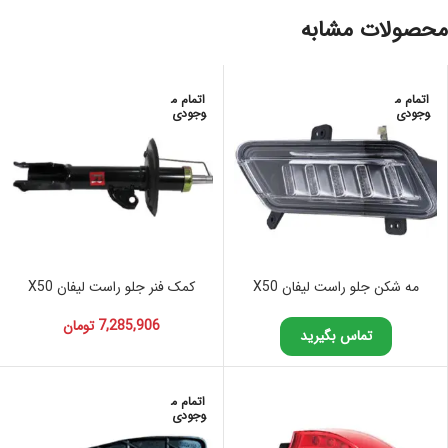
محصولات مشابه
اتمام م
اتمام م
وجودی
وجودی
مه شکن جلو راست لیفان X50
کمک فنر جلو راست لیفان X50
7,285,906
تومان
تماس بگیرید
اتمام م
وجودی