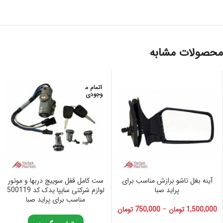
محصولات مشابه
اتمام م
وجودی
آینه بغل تاشو برازش مناسب برای
ست كامل قفل سویيچ دربها و موتور
پراید صبا
لوازم شرکتی سایپا یدک کد 500119
مناسب برای پراید صبا
1,500,000
تومان
–
750,000
تومان