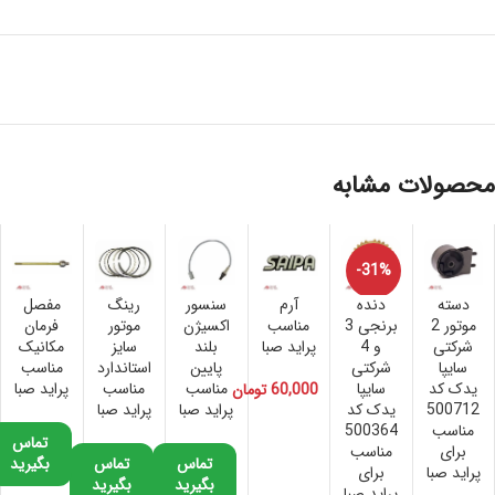
محصولات مشابه
-31%
دسته
دنده
آرم
سنسور
رینگ
مفصل
موتور 2
برنجی 3
مناسب
اکسیژن
موتور
فرمان
شرکتی
و 4
پراید صبا
بلند
سایز
مکانیک
سایپا
شرکتی
پایین
استاندارد
مناسب
یدک کد
سایپا
مناسب
مناسب
پراید صبا
60,000
تومان
500712
یدک کد
پراید صبا
پراید صبا
مناسب
500364
تماس
برای
مناسب
تماس
تماس
بگیرید
پراید صبا
برای
بگیرید
بگیرید
پراید صبا