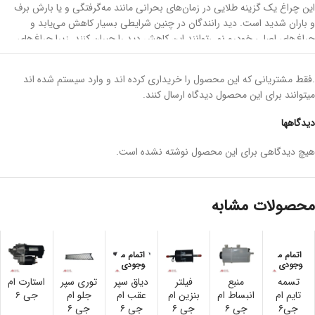
این چراغ یک گزینه طلایی در زمان‌های بحرانی مانند مه‌گرفتگی و یا بارش برف
و باران شدید است. دید رانندگان در چنین شرایطی بسیار کاهش می‌یابد و
چراغ‌های اصلی خودرو نمی‌توانند این کاهش دید را جبران کنند. زیرا چراغ‌های
اصلی به نسبت چراغ مه شکن توانایی عبور از ذرات معلق از هوا را ندارند، به
همین دلیل وجود
چراغ مه شکن
در شرایط‌های بحرانی ضروری است.
.فقط مشتریانی که این محصول را خریداری کرده اند و وارد سیستم شده اند
میتوانند برای این محصول دیدگاه ارسال کنند.
چراغ مه شکن عقب
به دیگر رانندگان این امکان را می‌دهد تا از وجود خودرو‌های
روبه‌رو آگاه شوند و فاصله مناسب خود را حفظ کنند. دقت داشته باشید که از این
دیدگاهها
چراغ فقط باید در شرایط بحرانی استفاده کنید و در شرایط معمولی استفاده از آن
مجاز نیست.
هیچ دیدگاهی برای این محصول نوشته نشده است.
ویژگی چراغ مه شکن عقب وسط با‌کیفیت
محصولات مشابه
چراغ‌های خودرو با توجه به اینکه دائماً در معرض گرما و سرمای زیاد هستند باید
از متریال خوبی ساخته شوند تا بتوانند مقاومت لازم را داشته باشند. در ادامه به
برخی از ویژگی‌های یک
چراغ مه شکن
مرغوب اشاره خواهیم کرد:
اتمام م
اتمام م
وجودی
وجودی
مقاومت بالا در برابر فشار و ضربه
تسمه
منبع
فیلتر
دیاق سپر
توری سپر
استارت ام
عدم نفوذ‌ آب و مایعات
تایم ام
انبساط ام
بنزین ام
عقب ام
جلو ام
جی ۶
نوردهی مطلوب
جی۶
جی ۶
جی ۶
جی ۶
جی ۶