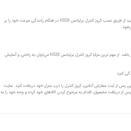
قطعه‌ای است که از طریق آن می‌توانید اقدام به تنظیم سرعت خود کرده و با یک سرعت مشخص اقدام به رانندگی کنید. شما می‌توانید از طریق نصب کروز کنترل برلیانس H320 در هنگام رانندگی سرعت خود را بر
به منظور خرید کروز کنترل برلیانس H320 اصلی باید به این نکته توجه داشته باشید که حتما بررسی کنید که کروز کنترل برلیانس H320 از حافظه الکترونیکی برخوردار باشد. از مهم ترین مزایا کروز کنترل برلیانس H320 می‌توان به راحتی و آسایش
الت کالا خریداری کرده و همچنین پس از ثبت سفارش آنلاین، کروز کنترل را درب منزل خود دریافت کنید. سایت
ی آسوده کردن خیال مشتریان خود امکانی را فراهم کرده تا شما بتوانید اقدام به مرجوع کردن کالاهای خود کنید. در همین راستا شما می‌توانید تا 7 روز پس از دریافت محصول، اقدام به مرجوع کردن کالاهای خود کرده و وجه خود را به