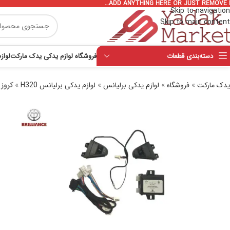
ADD ANYTHING HERE OR JUST REMOVE I
Skip to navigation
Skip to main content
دسته‌بندی قطعات
فروشگاه لوازم یدکی یدک مارکت
لواز
یدک مارکت
»
فروشگاه
»
لوازم یدکی برلیانس
»
لوازم یدکی برلیانس H320
»
کروز ک