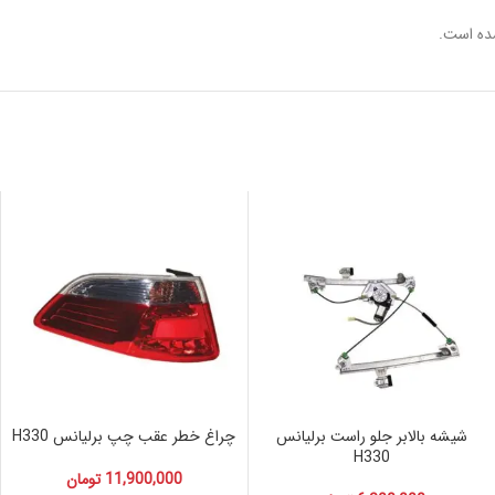
ده است.
شیشه بالابر جلو راست برلیانس
چراغ خطر عقب چپ برلیانس H330
H330
11,900,000
تومان