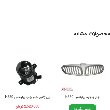
محصولات مشابه
جلو پنجره برلیانس H330
پروژکتور جلو چپ برلیانس H330
2,520,000
تومان
تماس بگیرید