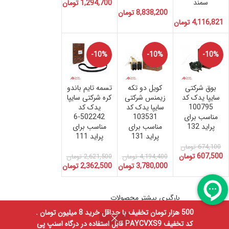
سمند
1,294,700
تومان
8,838,200
تومان
4,116,821
تومان
-10%
-10%
-10%
بوق شرکتی
کویل دو تکه
تسمه تایم باندو
سایپا یدک کد
زیمنس شرکتی
کره شرکتی سایپا
100795
سایپا یدک کد
یدک کد
مناسب برای
103531
502242-6
پراید 132
مناسب برای
مناسب برای
پراید 131
پراید 111
674,100
تومان
607,500
تومان
4,194,400
تومان
2,621,500
تومان
3,780,000
تومان
2,362,500
تومان
بارگیری بیشتر محصولات
500 هزار تومان تخفیف با حداقل خرید 8 میلیون تومان .
0
کد تخفیف PAYCVXS9 قابل استفاده در درگاه اسنپ پی
فیلترها
خانه
منو
سبد خرید
حساب کاربری من