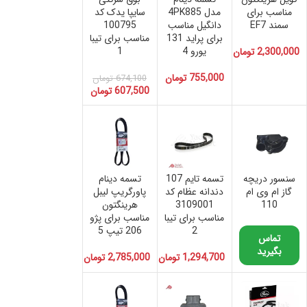
مناسب برای
مدل 4PK885
سایپا یدک کد
سمند EF7
دانگیل مناسب
100795
برای پراید 131
مناسب برای تیبا
یورو 4
1
2,300,000
تومان
755,000
تومان
674,100
تومان
607,500
تومان
سنسور دریچه
تسمه تایم 107
تسمه دینام
گاز ام وی ام
دندانه عظام کد
پاورگریپ لیبل
110
3109001
هرینگتون
مناسب برای تیبا
مناسب برای پژو
2
206 تیپ 5
تماس
بگیرید
1,294,700
تومان
2,785,000
تومان