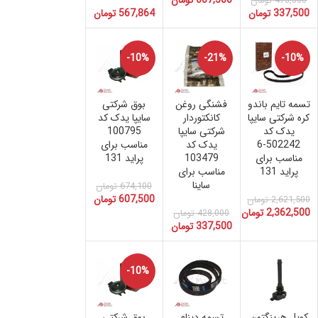
470,800
تومان
337,500
تومان
567,864
تومان
-10%
-21%
-10%
تسمه تایم باندو
فشنگی روغن
بوق شرکتی
کره شرکتی سایپا
کانکتوردار
سایپا یدک کد
یدک کد
شرکتی سایپا
100795
502242-6
یدک کد
مناسب برای
مناسب برای
103479
پراید 131
پراید 131
مناسب برای
ساینا
674,100
تومان
607,500
تومان
2,621,500
تومان
2,362,500
تومان
428,000
تومان
337,500
تومان
-10%
کویل هرینگتون
تسمه دینام
بوق شرکتی