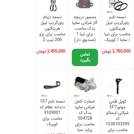
تسمه تایم
سنسور دریچه
تسمه دینام
پاورگریپ لیبل
گاز شرکتی سایپا
پاورگریپ لیبل
هرینگتون
یدک مناسب
هرینگتون
مناسب برای تیبا
برای تیبا 1
مناسب برای پژو
/ ساینا / کوییک
(صندوق دار)
206 تیپ 2
2,780,000
تومان
2,495,000
تومان
تماس
بگیرید
کویل قلمی
استارت کامل
تسمه تایم 107
موتورEF7
شرکتی سایپا
دندانه عظام کد
شرکتی ایساکو
یدک کد
3109001
کد
504728
مناسب برای
1530103399
مناسب برای
کوییک
مناسب برای
پراید صبا