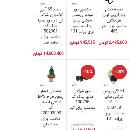
تسمه دینام
سنسور دور
دینام 65 آمپر
پاورگریپ لیبل
موتور زیمنس
انژکتوری شرکتی
هرینگتون
شرکتی سایپا
فن دو دور سایپا
مناسب برای پژو
یدک مناسب
یدک کد
405
برای پراید 131
502981
مناسب برای
پراید صبا
2,495,000
تومان
945,515
تومان
14,680,400
تومان
-10%
-28%
فشنگی روغن
بوق شرکتی
فشنگی فشار
شرکتی سایپا
سایپا یدک کد
روغن طرح BPS
یدک کد
100795
شرکتی ایساکو
500458
مناسب برای تیبا
کد
مناسب برای
2
920303099
پراید 131
مناسب برای
سمند ملی
674,100
تومان
607,500
تومان