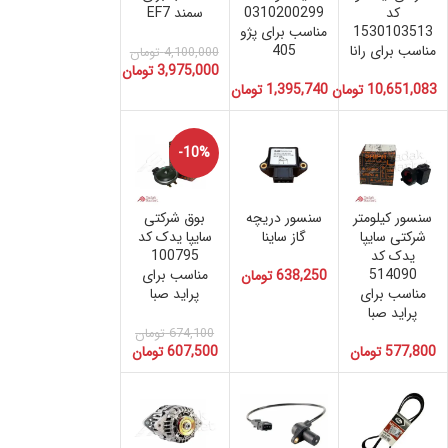
کد
0310200299
سمند EF7
1530103513
مناسب برای پژو
مناسب برای رانا
405
4,100,000
تومان
3,975,000
تومان
10,651,083
تومان
1,395,740
تومان
-10%
سنسور کیلومتر
سنسور دریچه
بوق شرکتی
شرکتی سایپا
گاز ساینا
سایپا یدک کد
یدک کد
100795
514090
مناسب برای
638,250
تومان
مناسب برای
پراید صبا
پراید صبا
674,100
تومان
577,800
تومان
607,500
تومان