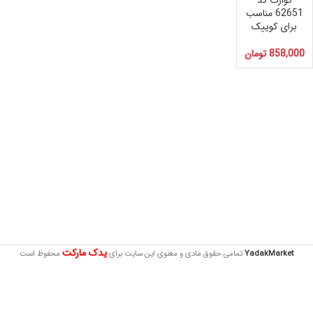
کوارت کد
62651 مناسب
برای کوییک
858,000
تومان
یدک مارکت
YadakMarket
تمامی حقوق مادی و معنوی این سایت برای
محفوظ است