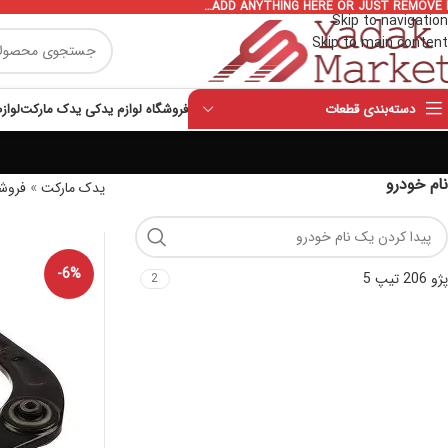
ADD ANYTHING HERE OR JUST REMOVE I
Skip to navigation
Skip to main content
دسته‌بندی قطعات
فروشگاه لوازم یدکی یدک مارکت
لواز
نام خودرو
یدک مارکت
»
فروشگ
-6%
پژو 206 تیپ 5
2