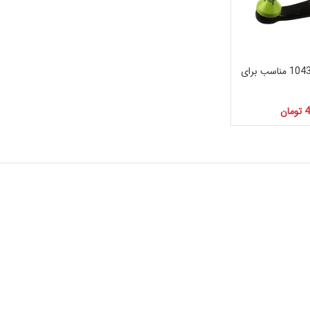
طبق مثلثی راست امیرنیا کد 1043031210 مناسب برای
4
تومان