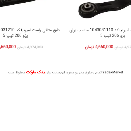
طبق مثلثی چپ امیرنیا کد 1043031110 مناسب برای
پژو 206 تیپ 5
پژو 206 تیپ 5
4,660,000
تومان
,660,000
4,9
تومان
4,974,063
تومان
یدک مارکت
YadakMarket
تمامی حقوق مادی و معنوی این سایت برای
محفوظ است