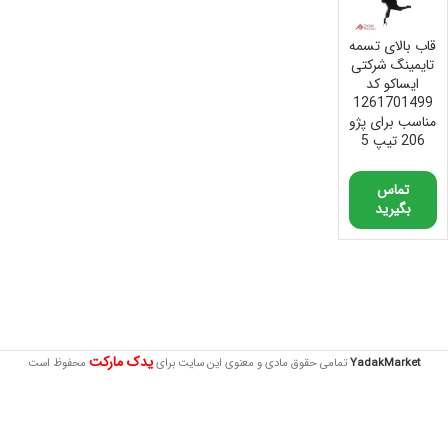
قاب بالای تسمه
تایمینگ شرکتی
ایساکو کد
1261701499
مناسب برای پژو
206 تیپ 5
تماس
بگیرید
یدک مارکت
YadakMarket
تمامی حقوق مادی و معنوی این سایت برای
محفوظ است