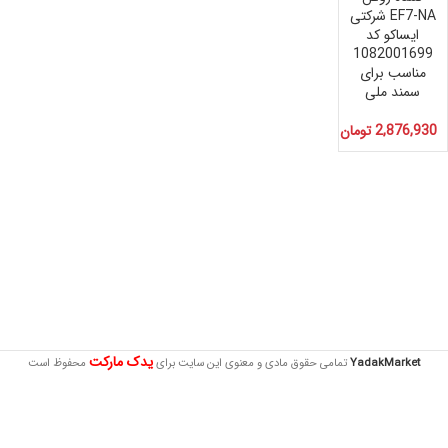
EF7-NA شرکتی
ایساکو کد
1082001699
مناسب برای
سمند ملی
2,876,930
تومان
یدک مارکت
YadakMarket
تمامی حقوق مادی و معنوی این سایت برای
محفوظ است