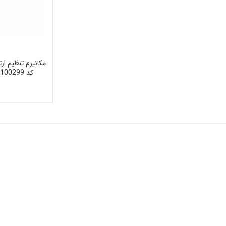
مکانیزم تنظیم ارت
کد 0510100299 مناسب برای پژو 206 تیپ 2