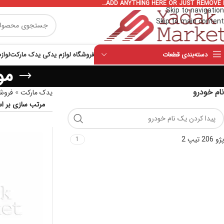
ADD ANYTHING HERE OR JUST REMOVE I
Skip to navigation
Skip to main content
دسته‌بندی قطعات
فروشگاه لوازم یدکی یدک مارکت
لواز
موت
نام خودرو
یدک مارکت
»
فروشگ
پژو 206 تیپ 2
1