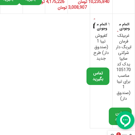
10,235,840
تومان
4,175,226
تومان
3,008,907
تومان
اتمام م
اتمام م
وجودی
وجودی
غربیلک
کفپوش
فرمان
تیبا 1
ایربگ دار
(صندوق
شرکتی
دار) طرح
سایپا
جدید
یدک کد
105170
تماس
مناسب
بگیرید
برای تیبا
1
(صندوق
دار)
تماس
بگیرید
0