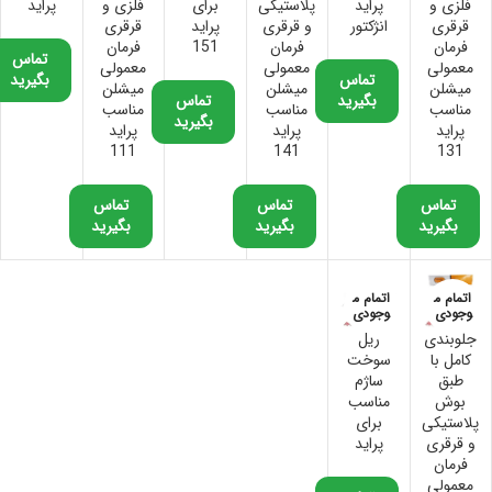
فلزی و
پراید
پلاستیکی
برای
فلزی و
پراید
قرقری
انژکتور
و قرقری
پراید
قرقری
فرمان
فرمان
151
فرمان
تماس
معمولی
معمولی
معمولی
تماس
بگیرید
میشلن
میشلن
میشلن
بگیرید
تماس
مناسب
مناسب
مناسب
بگیرید
پراید
پراید
پراید
111
141
131
تماس
تماس
تماس
بگیرید
بگیرید
بگیرید
اتمام م
اتمام م
وجودی
وجودی
جلوبندی
ریل
کامل با
سوخت
طبق
ساژم
بوش
مناسب
پلاستیکی
برای
و قرقری
پراید
فرمان
معمولی