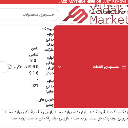
ADD ANYTHING HERE OR JUST REMOVE I
Skip to navigation
Skip to main content
فروشگاه
لوازم
یدکی
یدک
تلفن
مارکت
تماس
لوازم
0 8
:
یدکی
دسته‌بندی قطعات
0 0 9
اینستاگرام
ایران
خودرو
6 1 9
-
لوازم
021
یدکی
سایپا
خودروهای
چینی
یدک مارکت
»
فروشگاه
»
لوازم بدنه پراید صبا
»
بازویی برف پاک کن پراید صبا
»
بازویی برف پاک کن عقب پراید صبا
»
بازویی برف پاک کن مناسب پراید صبا