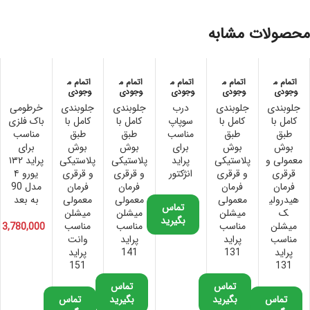
محصولات مشابه
اتمام م
اتمام م
اتمام م
اتمام م
اتمام م
وجودی
وجودی
وجودی
وجودی
وجودی
جلوبندی
جلوبندی
درب
جلوبندی
جلوبندی
خرطومی
کامل با
کامل با
سوپاپ
کامل با
کامل با
باک فلزی
طبق
طبق
مناسب
طبق
طبق
مناسب
بوش
بوش
برای
بوش
بوش
برای
معمولی و
پلاستیکی
پراید
پلاستیکی
پلاستیکی
پراید ۱۳۲
قرقری
و قرقری
انژکتور
و قرقری
و قرقری
یورو ۴
فرمان
فرمان
فرمان
فرمان
مدل 90
هیدرولی
معمولی
معمولی
معمولی
به بعد
تماس
ک
میشلن
میشلن
میشلن
بگیرید
میشلن
مناسب
مناسب
مناسب
3,780,000
مناسب
پراید
پراید
وانت
پراید
131
141
پراید
151
131
تماس
تماس
تماس
بگیرید
بگیرید
تماس