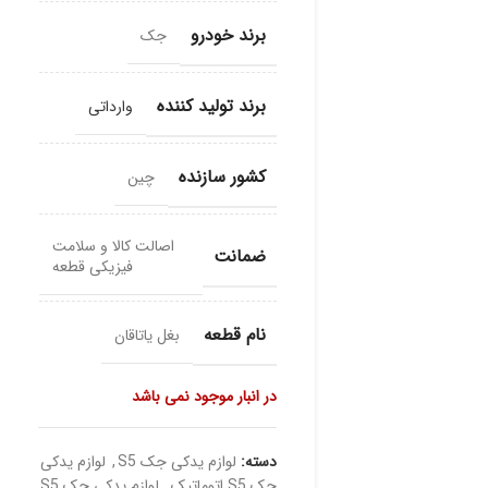
برند خودرو
جک
برند تولید کننده
وارداتی
کشور سازنده
چین
اصالت کالا و سلامت
ضمانت
فیزیکی قطعه
نام قطعه
بغل یاتاقان
در انبار موجود نمی باشد
دسته:
لوازم یدکی جک S5
,
لوازم یدکی
جک S5 اتوماتیک
,
لوازم یدکی جک S5