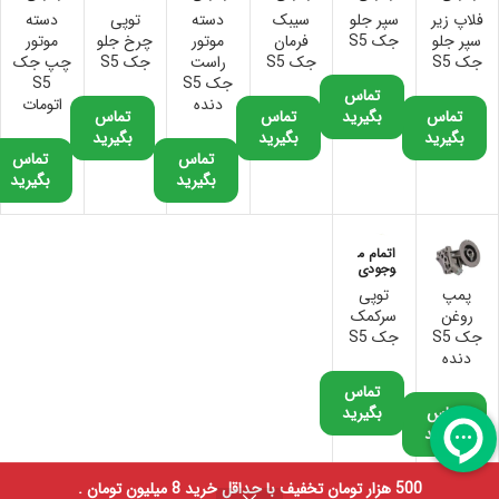
فلاپ زیر
سپر جلو
سیبک
دسته
توپی
دسته
سپر جلو
جک S5
فرمان
موتور
چرخ جلو
موتور
جک S5
جک S5
راست
جک S5
چپ جک
جک S5
S5
تماس
دنده
اتومات
تماس
بگیرید
تماس
تماس
بگیرید
بگیرید
بگیرید
تماس
تماس
بگیرید
بگیرید
اتمام م
وجودی
پمپ
توپی
روغن
سرکمک
جک S5
جک S5
دنده
تماس
تماس
بگیرید
بگیرید
500 هزار تومان تخفیف با حداقل خرید 8 میلیون تومان .
0