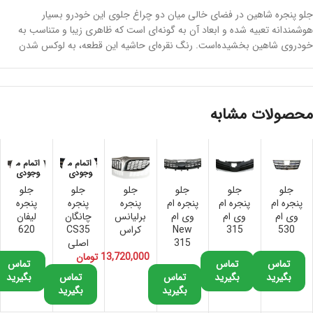
جلو پنجره شاهین در فضای خالی میان دو چراغ جلوی این خودرو بسیار
هوشمندانه تعبیه شده و ابعاد آن به گونه‌ای است که ظاهری زیبا و متناسب به
خودروی شاهین بخشیده‌است. رنگ نقره‌ای حاشیه این قطعه، به لوکس شدن
هر چه بیشتر خودرو شاهین کمک کرده‌است. لوگوی سایپا با چنان طراحی
هوشمندانه‌ای در بخش میانی جلو پنجره شاهین تعبیه شده‌است. و زیبایی آن را
دوچندان کرده‌است.
محصولات مشابه
خرید جلو پنجره شاهین اصلی
شاید در نگاه اول، خرید جلو پنجره شاهین اصلی کار چندان سختی به نظر نرسد.
اتمام م
اتمام م
اما با توجه به وجود اجناس تقلبی و غیر اصل در بازار لوزام یدکی خودرو، خرید
وجودی
وجودی
نمونه اصلی و اورجینال این قطعه چندان آسان نیست. ما به شما خرید جلو
جلو
جلو
جلو
جلو
جلو
جلو
پنجره ام
پنجره ام
پنجره ام
پنجره
پنجره
پنجره
پنجره شاهین از فروشگاه لوازم یدکی یدک مارکت را پیشنهاد می‌کنیم. شما
وی ام
وی ام
وی ام
برلیانس
چانگان
لیفان
می‌توانید جلو پنجره شاهین اصلی را با ضمانت اصالت کالا و سلامت فیزیکی
530
315
New
کراس
CS35
620
محصول از این فروشگاه خریداری کنید.
315
اصلی
13,720,000
تومان
تماس
تماس
تماس
بگیرید
بگیرید
تماس
تماس
بگیرید
بگیرید
بگیرید