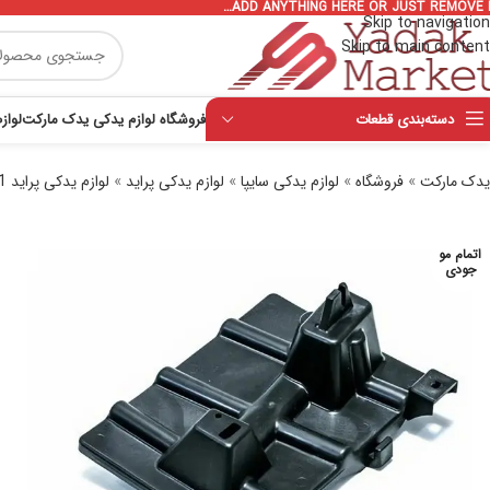
ADD ANYTHING HERE OR JUST REMOVE I
Skip to navigation
Skip to main content
دسته‌بندی قطعات
فروشگاه لوازم یدکی یدک مارکت
لواز
یدک مارکت
»
فروشگاه
»
لوازم یدکی سایپا
»
لوازم یدکی پراید
»
لوازم یدکی پراید 111
اتمام مو
جودی