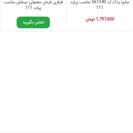
سایپا یدک کد 561340 مناسب پراید
قرقری فرمان معمولی میشلن مناسب
111
پراید 111
1,797,600
تومان
تماس بگیرید