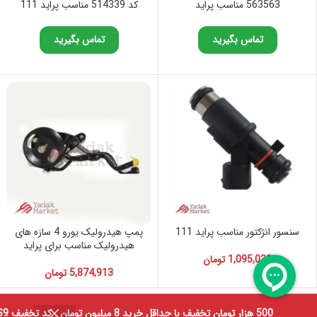
563563 مناسب پراید
کد 514339 مناسب پراید 111
تماس بگیرید
تماس بگیرید
سنسور انژکتور مناسب پراید 111
پمپ هیدرولیک یورو 4 سازه های
هیدرولیک مناسب برای پراید
1,095,030
تومان
5,874,913
تومان
0
500 هزار تومان تخفیف با حداقل خرید 8 میلیون تومان . کد تخفیف PAYCVXS9 قابل استفاده در درگاه اسنپ پی