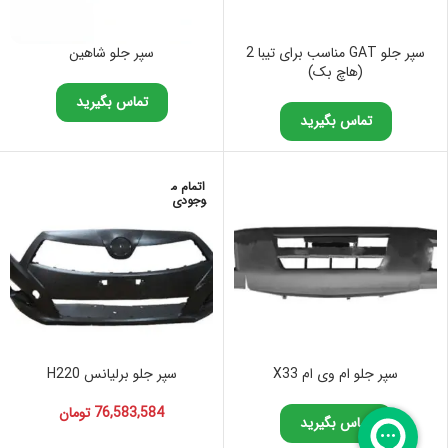
سپر جلو GAT مناسب برای تیبا 2
سپر جلو شاهین
(هاچ بک)
تماس بگیرید
تماس بگیرید
اتمام م
وجودی
سپر جلو ام وی ام X33
سپر جلو برلیانس H220
76,583,584
تومان
تماس بگیرید