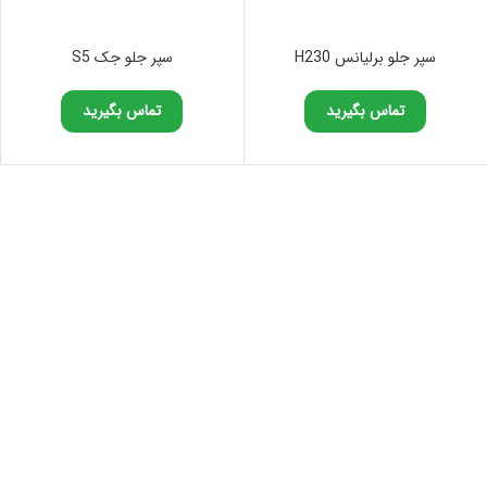
سپر جلو برلیانس H230
سپر جلو جک S5
تماس بگیرید
تماس بگیرید