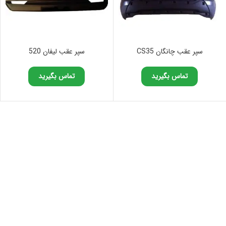
سپر عقب چانگان CS35
سپر عقب لیفان 520
تماس بگیرید
تماس بگیرید