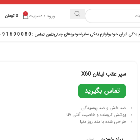
0
ورود / عضویت
0
تومان
م یدکی ایران خودرو
لوازم یدکی سایپا
خودروهای چینی
تلفن تماس :
0 8 0 0 9 6 1 9 - 021
سپر عقب لیفان X60
تماس بگیرید
ضد خش و ضد پوسیدگی
پوشش کرومات و خاصیت آنتی uv
طراحی شده با متد روز دنیا
برند خودرو
لیفان