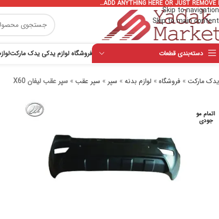
ADD ANYTHING HERE OR JUST REMOVE I
Skip to navigation
Skip to main content
دسته‌بندی قطعات
فروشگاه لوازم یدکی یدک مارکت
لواز
یدک مارکت
»
فروشگاه
»
لوازم بدنه
»
سپر
»
سپر عقب
»
سپر عقب لیفان X60
اتمام مو
جودی