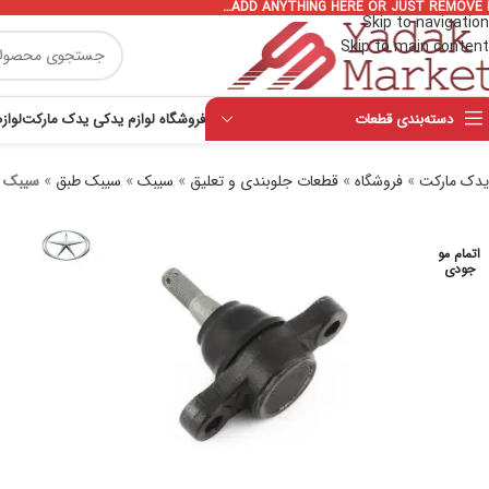
ADD ANYTHING HERE OR JUST REMOVE I
Skip to navigation
Skip to main content
دسته‌بندی قطعات
فروشگاه لوازم یدکی یدک مارکت
لواز
یدک مارکت
»
فروشگاه
»
قطعات جلوبندی و تعلیق
»
سیبک
»
سیبک طبق
»
سیبک ط
اتمام مو
جودی