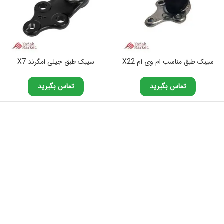
سیبک طبق مناسب ام وی ام X22
سیبک طبق جیلی امگرند X7
تماس بگیرید
تماس بگیرید