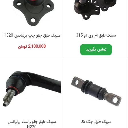
سیبک طبق ام وی ام 315
سیبک طبق جلو چپ برلیانس H320
2,100,000
تومان
تماس بگیرید
سیبک طبق جک J5
سیبک طبق جلو راست برلیانس
H220