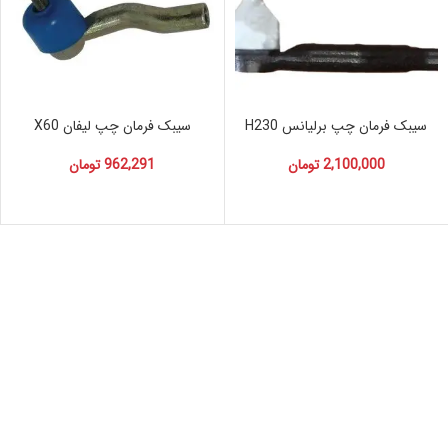
سیبک فرمان چپ برلیانس H230
سیبک فرمان چپ لیفان X60
2,100,000
تومان
962,291
تومان