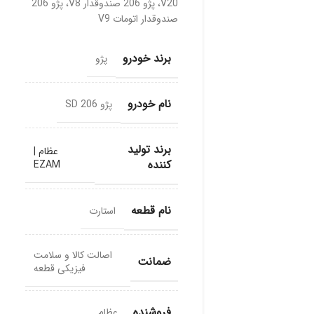
V20،
پژو 206 صندوقدار V8،
پژو 206
صندوقدار اتومات V9
برند خودرو
پژو
نام خودرو
پژو 206 SD
برند تولید
عظام |
کننده
EZAM
نام قطعه
استارت
اصالت کالا و سلامت
ضمانت
فیزیکی قطعه
فروشنده
عظام