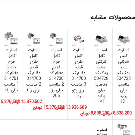
محصولات مشابه
استارت
استارت
استارت
استارت
استارت
استارت
کامل
کامل
کامل
کامل
کامل
کامل
شرکتی
شرکتی
طرح
طرح
طرح
طرح
سایپا
سایپا
قدیم
قدیم
قدیم
جدید
یدک کد
یدک کد
عظام کد
عظام کد
عظام کد
عظام کد
314701
314700
314700
314700
504728
504728
مناسب
مناسب
3 مناسب
2 مناسب
2 مناسب
1 مناسب
برای
برای
برای پژو
برای پژو
برای رانا
برای رانا
پراید
پراید
روآ
206
141
131
15,370,502
تومان
15,370,502
13,936,689
تومان
15,370,502
تومان
8,838,200
تومان
8,838,200
تومان
اتمام م
وجودی