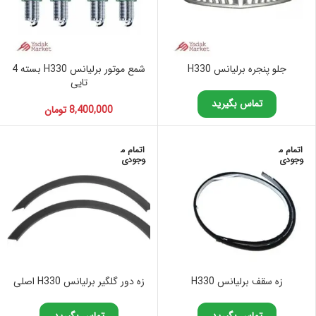
جلو پنجره برلیانس H330
شمع موتور برلیانس H330 بسته 4
تایی
تماس بگیرید
8,400,000
تومان
اتمام م
اتمام م
وجودی
وجودی
زه سقف برلیانس H330
زه دور گلگیر برلیانس H330 اصلی