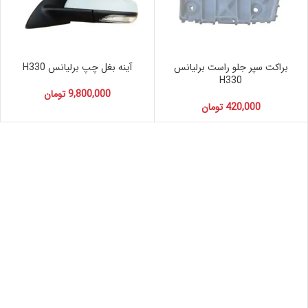
براکت سپر جلو راست برلیانس
آینه بغل چپ برلیانس H330
H330
9,800,000
تومان
420,000
تومان