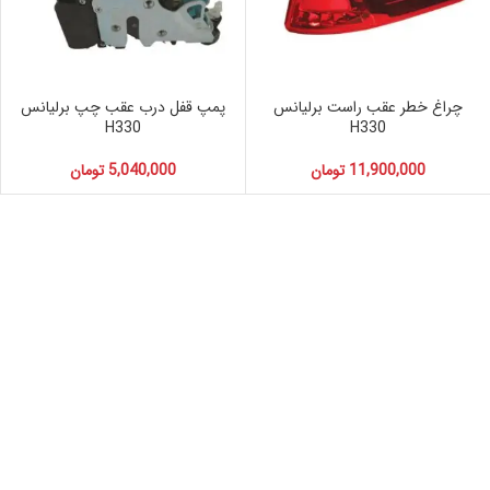
چراغ خطر عقب راست برلیانس
پمپ قفل درب عقب چپ برلیانس
H330
H330
11,900,000
تومان
5,040,000
تومان