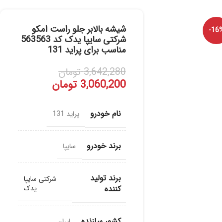
شیشه بالابر جلو راست امکو
-16
شرکتی سایپا یدک کد 563563
مناسب برای پراید 131
3,642,280
تومان
3,060,200
تومان
نام خودرو
پراید 131
برند خودرو
سایپا
برند تولید
شرکتی سایپا
کننده
یدک
کشور سازنده
ایران