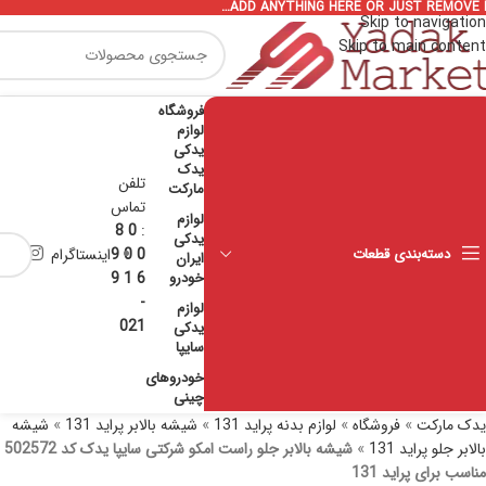
ADD ANYTHING HERE OR JUST REMOVE I
Skip to navigation
Skip to main content
فروشگاه
لوازم
یدکی
یدک
تلفن
مارکت
تماس
لوازم
0 8
:
یدکی
دسته‌بندی قطعات
0 0 9
اینستاگرام
ایران
خودرو
6 1 9
-
لوازم
021
یدکی
سایپا
خودروهای
چینی
یدک مارکت
»
فروشگاه
»
لوازم بدنه پراید 131
»
شیشه بالابر پراید 131
»
شیشه
بالابر جلو پراید 131
»
شیشه بالابر جلو راست امکو شرکتی سایپا یدک کد 502572
مناسب برای پراید 131