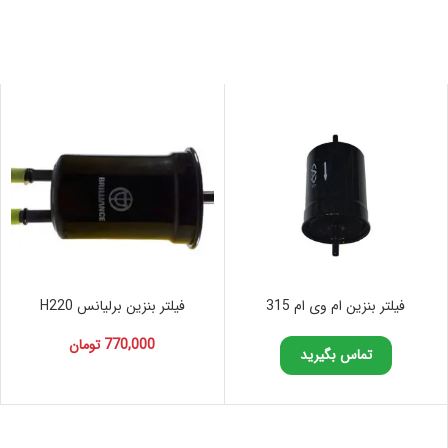
فیلتر بنزین ام وی ام 315
فیلتر بنزین برلیانس H220
770,000
تومان
تماس بگیرید