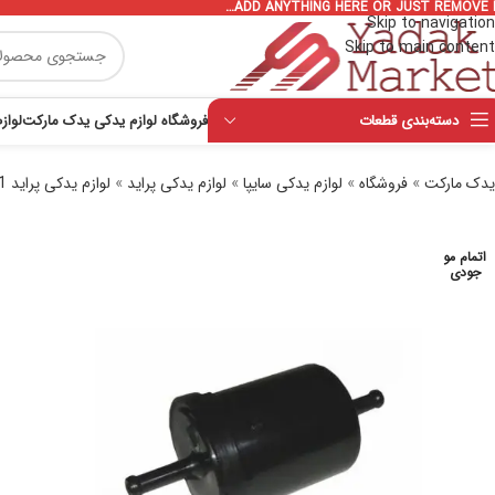
ADD ANYTHING HERE OR JUST REMOVE I
Skip to navigation
Skip to main content
دسته‌بندی قطعات
فروشگاه لوازم یدکی یدک مارکت
لواز
یدک مارکت
»
فروشگاه
»
لوازم یدکی سایپا
»
لوازم یدکی پراید
»
لوازم یدکی پراید 131
اتمام مو
جودی