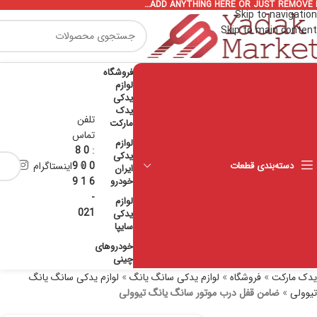
ADD ANYTHING HERE OR JUST REMOVE I
Skip to navigation
Skip to main content
فروشگاه
لوازم
یدکی
یدک
تلفن
مارکت
تماس
لوازم
0 8
:
یدکی
دسته‌بندی قطعات
0 0 9
اینستاگرام
ایران
خودرو
6 1 9
-
لوازم
021
یدکی
سایپا
خودروهای
چینی
یدک مارکت
»
فروشگاه
»
لوازم یدکی سانگ یانگ
»
لوازم یدکی سانگ یانگ
تیوولی
»
ضامن قفل درب موتور سانگ یانگ تیوولی