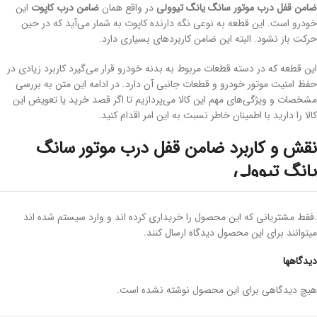
ضامن قفل درب موتور سانگ یانگ تیوولی
در واقع همان
ضامن درب کاپوت
این
خودرو است. این قطعه به نوعی نگه دارنده کاپوت به شمار می‌آید که در حین
حرکت باز نشود. البته این ضامن کاربردهای بسیاری دارد.
این قطعه که در دسته قطعات مربوط به بدنه خودرو قرار می‌گیرد کاربرد زیادی در
حفظ امنیت موتور خودرو و قطعات جانبی آن دارد. در ادامه این متن به بررسی
مشخصات و ویژگی‌های مهم این کالا می‌پردازیم تا اگر قصد خرید یا تعویض این
کالا را دارید با اطمینان خاطر نسبت به این امر اقدام کنید.
نقش و کاربرد ضامن قفل درب موتور سانگ
یانگ تیوولی
اگر بخواهیم خلاصه و مفید توضیح دهیم باید گفت که این قطعه نقش کنترل باز
.فقط مشتریانی که این محصول را خریداری کرده اند و وارد سیستم شده اند
و بسته شدن درب موتور خودرو یا همان کاپوت را بر عهده دارد. به عبارت دیگر
میتوانند برای این محصول دیدگاه ارسال کنند.
برای باز کردن
درب کاپوت
شما ضامن را کنار می‌زنید و درب را باز می‌کنید و در
هنگام بستن آن هم این ضامن است که درب را در جای خود نگه می‌دارد.
دیدگاهها
بهتر است مواردی که در صورت فقدان این قطعه رخ می‌دهد را بررسی کنیم:
هیچ دیدگاهی برای این محصول نوشته نشده است.
باز و بسته شدن درب کاپوت: