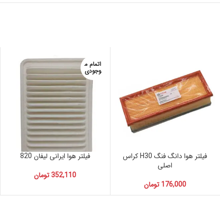
اتمام م
وجودی
فیلتر هوا دانگ فنگ H30 کراس
فیلتر هوا ایرانی لیفان 820
اصلی
352,110
تومان
176,000
تومان