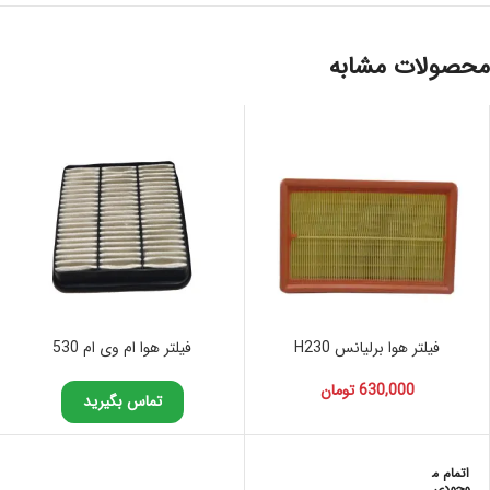
محصولات مشابه
فیلتر هوا برلیانس H230
فیلتر هوا ام وی ام 530
630,000
تومان
تماس بگیرید
اتمام م
وجودی