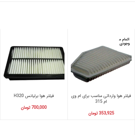
اتمام م
وجودی
فیلتر هوا وارداتی مناسب برای ام وی
فیلتر هوا برلیانس H320
ام 315
700,000
تومان
353,925
تومان