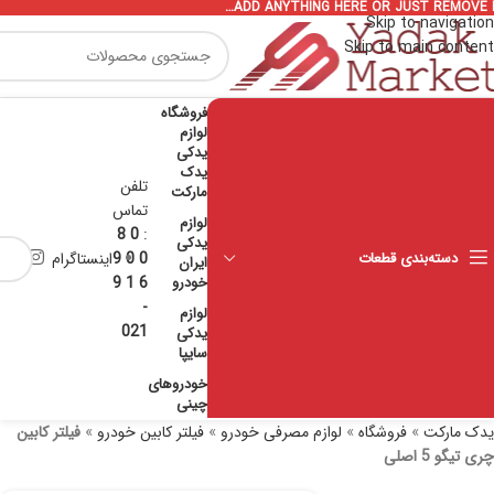
ADD ANYTHING HERE OR JUST REMOVE I
Skip to navigation
Skip to main content
فروشگاه
لوازم
یدکی
یدک
تلفن
مارکت
تماس
لوازم
0 8
:
یدکی
دسته‌بندی قطعات
0 0 9
اینستاگرام
ایران
خودرو
6 1 9
-
لوازم
021
یدکی
سایپا
خودروهای
چینی
یدک مارکت
»
فروشگاه
»
لوازم مصرفی خودرو
»
فیلتر کابین خودرو
»
فیلتر کابین
چری تیگو 5 اصلی