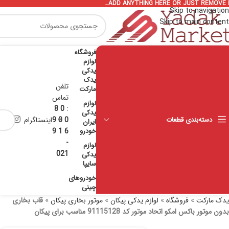
ADD ANYTHING HERE OR JUST REMOVE I
Skip to navigation
Skip to main content
فروشگاه
لوازم
یدکی
یدک
تلفن
مارکت
تماس
لوازم
0 8
:
یدکی
دسته‌بندی قطعات
0 0 9
اینستاگرام
ایران
خودرو
6 1 9
-
لوازم
021
یدکی
سایپا
خودروهای
چینی
یدک مارکت
»
فروشگاه
»
لوازم یدکی پیکان
»
موتور بخاری پیکان
»
قاب بخارى
بدون موتور باکس امکو اتحاد موتور کد 91115128 مناسب برای پیکان