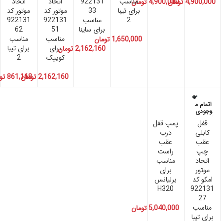
مناسب
922131
اتحاد
اتحاد
4,900,000
تومان
4,900,000
تومان
برای تیبا
33
موتور کد
موتور کد
2
مناسب
922131
922131
برای ساینا
51
62
مناسب
مناسب
1,650,000
تومان
برای
برای تیبا
2,162,160
تومان
کوییک
2
2,162,160
تومان
861,168
تو
اتمام م
وجودی
قفل
پمپ قفل
کابلی
درب
عقب
عقب
چپ
راست
اتحاد
مناسب
موتور
برای
امکو کد
برلیانس
H320
922131
27
مناسب
5,040,000
تومان
برای تیبا