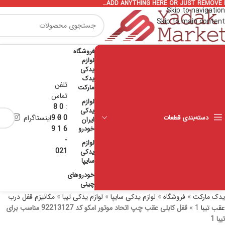
ADD ANYTHING HERE OR JUST REMOVE I
Skip to navigation
Skip to main content
فروشگاه
لوازم
یدکی
یدک
تلفن
مارکت
تماس
لوازم
0 8
:
یدکی
دسته‌بندی قطعات
0 0 9
اینستاگرام
ایران
خودرو
6 1 9
-
لوازم
021
یدکی
سایپا
خودروهای
چینی
یدک مارکت
»
فروشگاه
»
لوازم یدکی سایپا
»
لوازم یدکی تیبا
»
مکانیزم قفل درب
عقب تیبا 1
»
قفل کابلی عقب چپ اتحاد موتور امکو کد 92213127 مناسب برای
تیبا 1