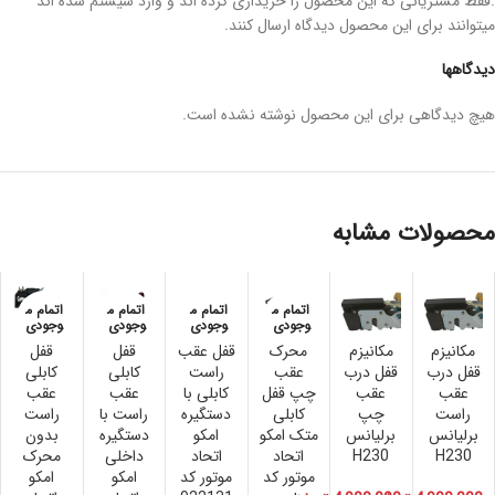
.فقط مشتریانی که این محصول را خریداری کرده اند و وارد سیستم شده اند
میتوانند برای این محصول دیدگاه ارسال کنند.
دیدگاهها
هیچ دیدگاهی برای این محصول نوشته نشده است.
محصولات مشابه
اتمام م
اتمام م
اتمام م
اتمام م
وجودی
وجودی
وجودی
وجودی
مکانیزم
مکانیزم
محرک
قفل عقب
قفل
قفل
قفل درب
قفل درب
عقب
راست
کابلی
کابلی
عقب
عقب
چپ قفل
کابلی با
عقب
عقب
راست
چپ
کابلی
دستگیره
راست با
راست
برلیانس
برلیانس
متک امکو
امکو
دستگیره
بدون
H230
H230
اتحاد
اتحاد
داخلی
محرک
موتور کد
موتور کد
امکو
امکو