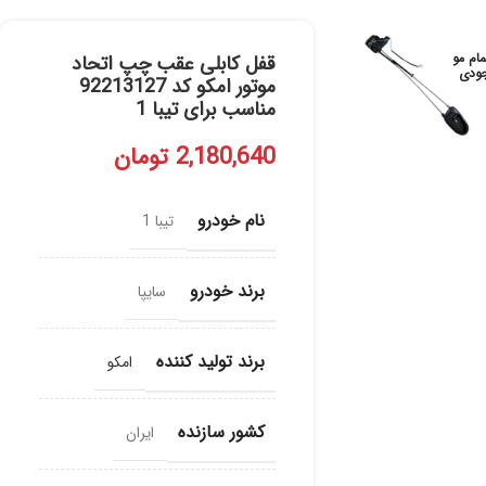
مام مو
قفل کابلی عقب چپ اتحاد
ودی
موتور امکو کد 92213127
مناسب برای تیبا 1
2,180,640
تومان
نام خودرو
تیبا 1
برند خودرو
سایپا
برند تولید کننده
امکو
کشور سازنده
ایران