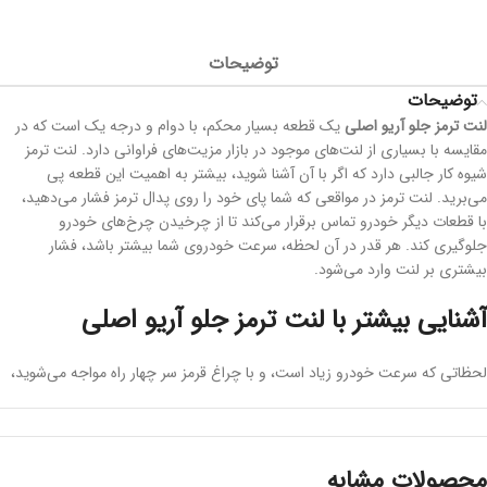
توضیحات
توضیحات
لنت ترمز جلو آریو اصلی
یک قطعه بسیار محکم، با دوام و درجه یک است که در
مقایسه با بسیاری از لنت‌های موجود در بازار مزیت‌های فراوانی دارد. لنت ترمز
شیوه کار جالبی دارد که اگر با آن آشنا شوید، بیشتر به اهمیت این قطعه پی
می‌برید. لنت ترمز در مواقعی که شما پای خود را روی پدال ترمز فشار می‌دهید،
با قطعات دیگر خودرو تماس برقرار می‌کند تا از چرخیدن چرخ‌های خودرو
جلوگیری کند. هر قدر در آن لحظه، سرعت خودروی شما بیشتر باشد، فشار
بیشتری بر لنت وارد می‌شود.
آشنایی بیشتر با لنت ترمز جلو آریو اصلی
لحظاتی که سرعت خودرو زیاد است، و با چراغ قرمز سر چهار راه مواجه می‌شوید،
بلافاصله پای خود را روی پدال ترمز می‌گذارید. در این لحظه، نه تنها صدای ترمز
که ناشی از تماس لنت با دیسک و صفحه است به گوش‌تان می‌رسد، بلکه بوی
ذوب لنت ترمز نیز به مشام‌تان خواهد رسید. این بو بعضی از افراد را به اشتباه
می‌اندازد و فکر می‌کنند که بخاطر اصطکاک لاستیک‌ها با کف آسفالت خیابان
محصولات مشابه