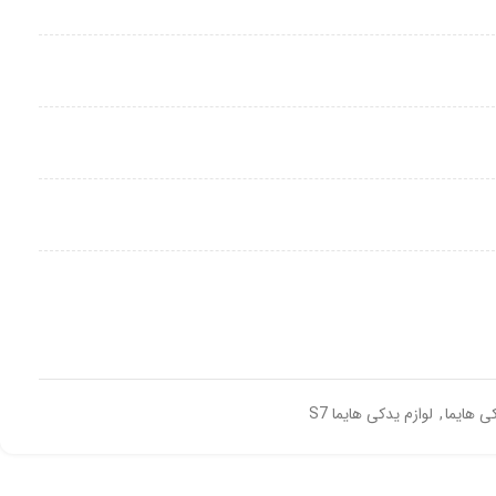
کی هایما
,
لوازم یدکی هایما S7