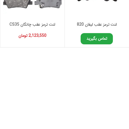
لنت ترمز عقب لیفان 820
لنت ترمز عقب چانگان CS35
2,123,550
تومان
تماس بگیرید