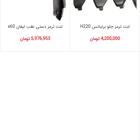
لنت ترمز جلو برلیانس H220
لنت ترمز دستی عقب لیفان x60
4,200,000
تومان
5,976,953
تومان