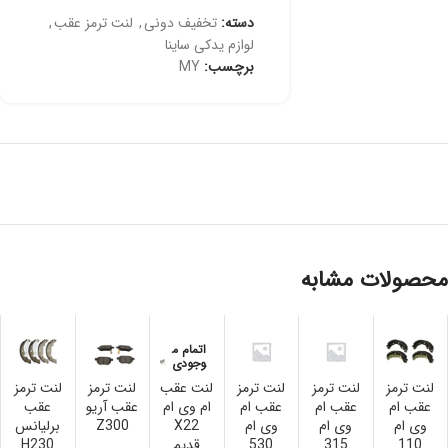
دسته:
تخفیف دونی
,
لنت ترمز عقب
,
لوازم یدکی ساینا
برچسب:
MY
محصولات مشابه
اتمام م
وجودی
لنت ترمز
لنت ترمز
لنت ترمز
لنت عقب
لنت ترمز
لنت ترمز
عقب ام
عقب ام
عقب ام
ام وی ام
عقب آریو
عقب
وی ام
وی ام
وی ام
X22
Z300
برلیانس
110
315
530
قدیم
H230