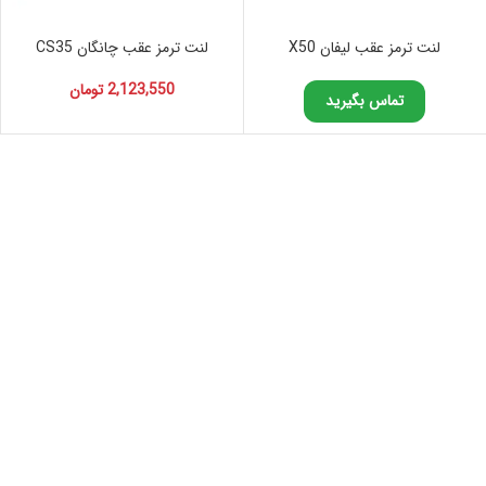
لنت ترمز عقب لیفان X50
لنت ترمز عقب چانگان CS35
2,123,550
تومان
تماس بگیرید