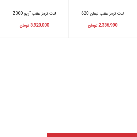
لنت ترمز عقب لیفان 620
لنت ترمز عقب آریو Z300
2,336,990
تومان
3,920,000
تومان