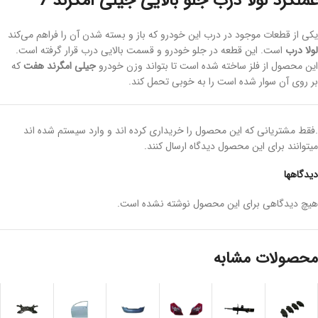
عملکرد لولا درب جلو بالایی جیلی امگرند 7
یکی از قطعات موجود در درب این خودرو که باز و بسته شدن آن را فراهم می‌کند
لولا درب
است. این قطعه در جلو خودرو و قسمت بالایی درب قرار گرفته است.
این محصول از فلز ساخته شده است تا بتواند وزن خودرو
جیلی امگرند هفت
که
بر روی آن سوار شده است را به خوبی تحمل کند.
برای آنکه لولا نرم‌تر و روان‌تر کار کند و سروصدایی تولید نکند نیاز به روغن‌کاری
دارد. این قطعه با کمی روغن یا گریس روان می‌شود و می‌تواند به خوبی به کار
.فقط مشتریانی که این محصول را خریداری کرده اند و وارد سیستم شده اند
خود ادامه دهد. این محصول به درب این خودرو این امکان را می‌دهد که در یک
میتوانند برای این محصول دیدگاه ارسال کنند.
زاویه مشخصی بتواند حرکت کند و باز و بسته شود.
دیدگاهها
لولا درب
معمولا طول عمر بالایی دارد و اگر مشکلی پیش آید با رگلاژ کردن حل
هیچ دیدگاهی برای این محصول نوشته نشده است.
می‌شود. این محصول کیفیت مناسبی دارد و از مواد مرغوبی تولید شده است.
این قطعه به شما کمک می‌کند تا بتوانید به راحتی درب این خودرو را در مواقعی
که می‌خواهید باز کنید و یا ببندید.
محصولات مشابه
مزایای لولا درب جلو مناسب این خودرو
این محصول که در خودرو
جیلی امگرند هفت
نیز وجود دارد دارای مزایایی است
که عبارتند از: