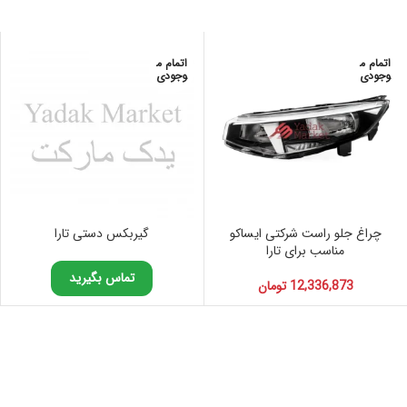
اتمام م
اتمام م
وجودی
وجودی
چراغ جلو راست شرکتی ایساکو
گیربکس دستی تارا
مناسب برای تارا
تماس بگیرید
12,336,873
تومان