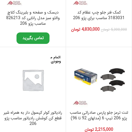
کمک فنر جلو چپ عظام کد
دیسک و صفحه و بلبرینگ کلاچ
3183031 مناسب برای پژو 206
والئو سبز مدل رانایی کد 826213
مناسب پژو 206
4,830,000
تومان
5,300,000
تومان
تماس بگیرید
اتمام م
وجودی
لنت ترمز جلو پارس صادراتی مناسب
رادیاتور کولر کپسول دار به همراه شیر
پژو 206 تیپ 6 (مدلهای 92 تا 96)
قطع کن کوشش رادیاتور مناسب پژو
206
2,215,000
تومان