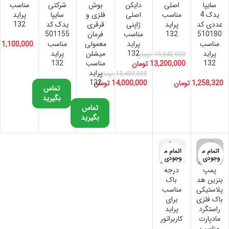
سایپا
اصلی
دایکن
بوش
شرکتی
مناسب
یدک 4
مناسب
اصلی
فلزی و
سایپا
پراید
عددی کد
پراید
ژاپنی
قرقری
یدک کد
132
510180
132
مناسب
فرمان
501155
مناسب
پراید
معمولی
مناسب
1,100,000
پراید
132
میشلن
پراید
15,642,000
تومان
132
مناسب
132
13,200,000
تومان
پراید
15,400,000
تومان
132
1,258,320
تومان
14,000,000
تومان
تماس
بگیرید
تماس
بگیرید
اتمام م
اتمام م
وجودی
وجودی
پمپ
درجه
بنزین هد
باک
پلاستیکی
مناسب
باک فلزی
برای
راستگرد
پراید
مادپارت
کاربراتور
مناسب