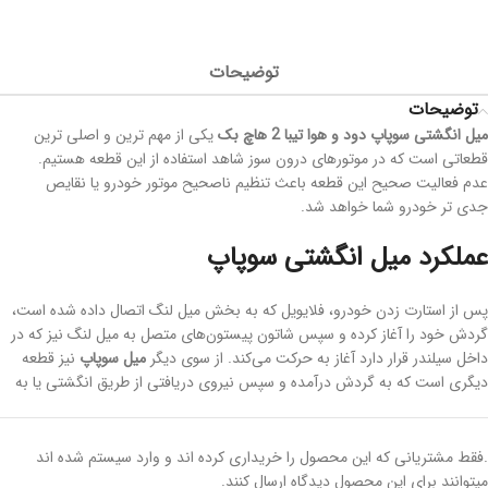
توضیحات
توضیحات
میل انگشتی سوپاپ دود و هوا تیبا 2 هاچ بک
یکی از مهم ترین و اصلی ترین
قطعاتی است که در موتورهای درون سوز شاهد استفاده از این قطعه هستیم.
عدم فعالیت صحیح این قطعه باعث تنظیم ناصحیح موتور خودرو یا نقایص
جدی تر خودرو شما خواهد شد.
عملکرد میل انگشتی سوپاپ
پس از استارت زدن خودرو، فلایویل که به بخش میل لنگ اتصال داده شده است،
گردش خود را آغاز کرده و سپس شاتون پیستون‌های متصل به میل لنگ نیز که در
داخل سیلندر قرار دارد آغاز به حرکت می‌کند. از سوی دیگر
میل سوپاپ
نیز قطعه
دیگری است که به گردش درآمده و سپس نیروی دریافتی از طریق انگشتی یا به
بخش انتهایی ساق سوپاپ‌ها انتقال داده می‌شود. این مسئله باعث می‌شود تا در
زمان درست بخش
سوپاپ‌های هوا
باز شده و سپس هوای مورد نیاز موتور با
سوخت ادغام و سپس وارد سیلندر خودرو می‌شود. در نهایت بقیه فرآیند احتراق
.فقط مشتریانی که این محصول را خریداری کرده اند و وارد سیستم شده اند
به شکل درست و اصولی انجام شده و از این طریق خودرو شما آغاز به کار می‌کند.
میتوانند برای این محصول دیدگاه ارسال کنند.