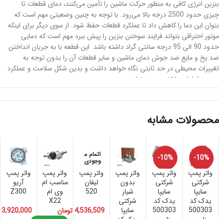
بنزین انرژی کافی به منظور حرکت ماشین را تأمین می‌کنند، دمای قطعات تا
چیزی حدود 2500 درجه بالا می‌رود. با توجه به چنین وضعیتی مهم است که
بتوان این دما را کاهش داد تا عملکرد قطعات حفظ شود. از سوی دیگر برای اینکه
موتور احتراقی بتواند فرایند سوختن بنزین را پیش ببرد مهم است که دمایی
حدود 90 الی 95 درجه سانتی گراد داشته باشد. این قطعه با به جریان انداختن
ضد یخ و مایع ضد جوش دمای ماشین و سایر قطعات آن را بدون توجه به
تغییرات محیطی در حد ثابتی نگاه خواهد داشت و بدین شکل سلامت و عملکرد
درست قطعات را تضمین می‌نماید.
خرابی در واتر پمپ جک J5 اصلی
محصولات مشابه
ساختار واتر پمپ تشکیل شده از پمپ و پره‌هایی به منظور انتقال دادن مایعات
است، خرابی در واتر پمپ نیز به دلیل بروز مشکل در این بخش‌ها پیش خواهد
آمد. اولین مشکل اساسی پایین بودن کیفیت آب بندی و نفوذ آب به قطعات
اتمام م
-10%
-10%
داخلی و یا کاهش فشار مایعات به دلیل خارج شدن بخشی از مایعات از سیستم
وجودی
انتقال است. وجود نقص فنی در انواع بخش‌های فیبر و فنر واتر پمپ، کاهش
واتر پمپ
واتر پمپ
واتر پمپ
واتر پمپ
واتر پمپ
واتر پمپ
کیفیت آب بندی را به دنبال خواهد داشت. در صورتی که آب بندی این قطعه به
شرکتی
شرکتی
بدون
لیفان
مناسب ام
آریو
خوبی انجام نشده باشد، آب به پشت واتر پمپ نفوذ می‌کند و منجر به خرابی
سایپا
سایپا
شیار
520
وی ام
Z300
یدک کد
یدک کد
شرکتی
X22
بلبرینگ می‌شود. خرابی بلبرینگ باعث قفل شدن پره‌های واتر پمپ می‌شود که
500303
500303
سایپا
4,536,509
تومان
3,920,000
این خود یکی دیگر از مشکلات عمده‌ای است که برای قطعه فوق رخ می‌دهد.