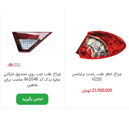
چراغ خطر عقب راست برلیانس
چراغ عقب چپ روی صندوق شرکتی
H220
سایپا یدک کد 862048 مناسب برای
شاهین
21,000,000
تومان
تماس بگیرید