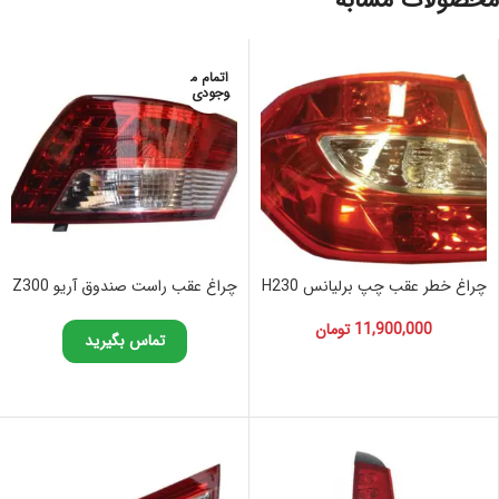
محصولات مشابه
اتمام م
وجودی
چراغ خطر عقب چپ برلیانس H230
چراغ عقب راست صندوق آریو Z300
11,900,000
تومان
تماس بگیرید