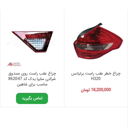
چراغ خطر عقب راست برلیانس
چراغ عقب راست روی صندوق
H320
شرکتی سایپا یدک کد 862047
مناسب برای شاهین
18,200,000
تومان
تماس بگیرید