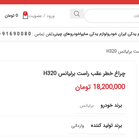
0
ورود / عضویت
0
تومان
م یدکی ایران خودرو
لوازم یدکی سایپا
خودروهای چینی
تلفن تماس :
0 8 0 0 9 6 1 9 - 021
برلیانس H320
چراغ خطر عقب راست برلیانس H320
18,200,000
تومان
برند خودرو
برلیانس
برند تولید کننده
وارداتی