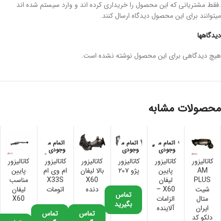
.فقط مشتریانی که این محصول را خریداری کرده اند و وارد سیستم شده اند
میتوانند برای این محصول دیدگاه ارسال کنند.
دیدگاهها
هیچ دیدگاهی برای این محصول نوشته نشده است.
محصولات مشابه
اتمام م
اتمام م
اتمام م
وجودی
وجودی
وجودی
کاتالیزور
کاتالیزور
کاتالیزور
کاتالیزور
کاتالیزور
کاتالیزور
AM
پایین
پژو ۲۰۷
بالا لیفان
ام وی ام
پایین
PLUS
لیفان
X60
X33S
مناسب
شیت
X60 –
دنده
اتومات
لیفان
تماس
متال
الزامات
X60
بگیرید
ایران
آلاینده
تماس
تماس
دلکو کد