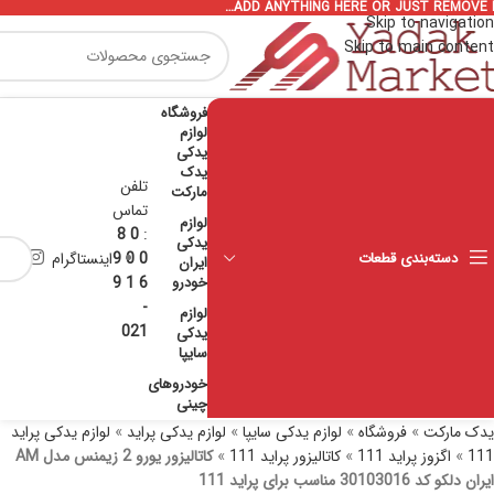
ADD ANYTHING HERE OR JUST REMOVE I
Skip to navigation
Skip to main content
فروشگاه
لوازم
یدکی
یدک
تلفن
مارکت
تماس
لوازم
0 8
:
یدکی
دسته‌بندی قطعات
0 0 9
اینستاگرام
ایران
خودرو
6 1 9
-
لوازم
021
یدکی
سایپا
خودروهای
چینی
یدک مارکت
»
فروشگاه
»
لوازم یدکی سایپا
»
لوازم یدکی پراید
»
لوازم یدکی پراید
111
»
اگزوز پراید 111
»
کاتالیزور پراید 111
»
کاتالیزور یورو 2 زیمنس مدل AM
ایران دلکو کد 30103016 مناسب برای پراید 111