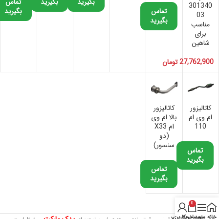
بگیرید
بگیرید
تماس
301340
تماس
بگیرید
03
بگیرید
مناسب
برای
شاهین
27,762,900
تومان
کاتالیزور
کاتالیزور
ام وی ام
بالا ام وی
110
ام X33
(دو
سنسور)
تماس
بگیرید
تماس
بگیرید
0
خانه
منو
سبد خرید
حساب کاربری من
یدک مارکت