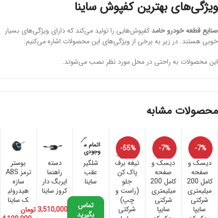
ویژگی‌های بهترین کفپوش ساینا
صنایع قطعه خودرو حامد
کفپوش‌هایی را تولید می‌کند که دارای ویژگی‌های بسیار
خوبی هستند. در زیر به برخی از ویژگی‌های این محصولات اشاره می‌کنیم:
این محصولات به راحتی در محل مورد نظر نصب می‌شوند.
بهترین نوع این محصولات داری ضخامت ایده آل است.
این کفپوش‌ها دارای شیارهای عمیقی هستند که باعث می‌شوند موکت خودرو
تمیز باقی بماند.
در رنگ‌ها و طرح‌های مختلفی تولید می‌شوند تا تنوع زیادی داشته باشند و باعث
محصولات مشابه
جذاب‌تر شدن خودرو
ساینا
شوند.
لبه‌های بلندی دارند. این موضوع باعث می‌شود تا مایعات به راحتی از کنار
کفپوش
به کف خودرو نرسند.
اتمام م
تعویض
کفپوش خودرو ساینا
-55%
-7%
-7%
وجودی
دیسک و
دیسک و
تیغه برف
شلگیر
دسته
بوستر
صفحه
صفحه
پاک کن
عقب
راهنما
ترمز ABS
متأسفانه امروزه اکثر شرکت‌های تولید کننده، کفپوش‌های بی کیفیت را روانه بازار
کامل 200
کامل 200
جلو
ساینا
ایربگ دار
سازه
می‌کنند. این کفپوش‌ها دارای قیمتی ارزان هستند و ماندگاری زیادی ندارند. این
میلیمتری
میلیمتری
(راست و
کروز ساینا
هیدرولی
محصولات معمولاً تنها اجازه نمی‌دهند تا مواد نشت کنند و یا از سایش جلوگیری
شرکتی
شرکتی
چپ)
ک ساینا
می‌کنند.
تماس
سایپا
سایپا
شرکتی
3,510,000
تومان
بگیرید