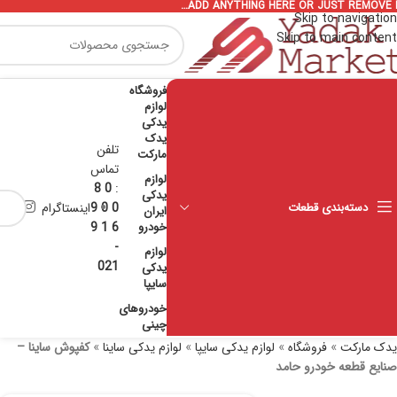
ADD ANYTHING HERE OR JUST REMOVE I
Skip to navigation
Skip to main content
فروشگاه
لوازم
یدکی
یدک
تلفن
مارکت
تماس
لوازم
0 8
:
یدکی
دسته‌بندی قطعات
0 0 9
اینستاگرام
ایران
خودرو
6 1 9
-
لوازم
021
یدکی
سایپا
خودروهای
چینی
یدک مارکت
»
فروشگاه
»
لوازم یدکی سایپا
»
لوازم یدکی ساینا
»
کفپوش ساینا –
صنایع قطعه خودرو حامد