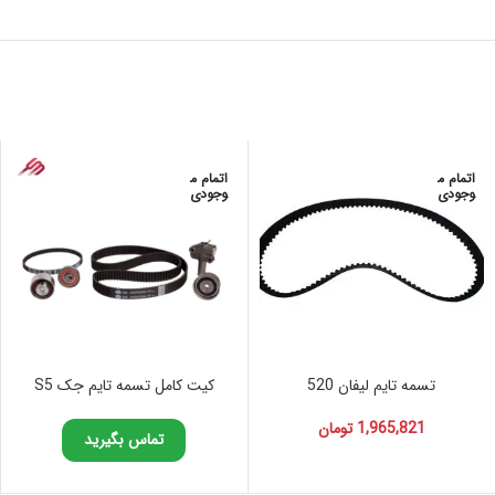
اتمام م
اتمام م
وجودی
وجودی
تسمه تایم لیفان 520
کیت کامل تسمه تایم جک S5
1,965,821
تومان
تماس بگیرید