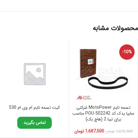
محصولات مشابه
-10%
تسمه تایم MotoPower شرکتی
کیت تسمه تایم ام وی ام 530
سایپا یدک کد 502242-POU مناسب
برای تیبا 2 (هاچ بک)
تماس بگیرید
1,687,500
تومان
1,872,500
تومان